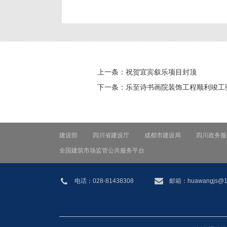
上一条：
祝贺宜宾叙乐项目封顶
下一条：
乐至诗书画院装饰工程顺利竣工
建设部
四川省建设厅
成都市建设局
四川政务服
全国建筑市场监管公共服务平台
电话：028-81438308
邮箱：huawangjs@1