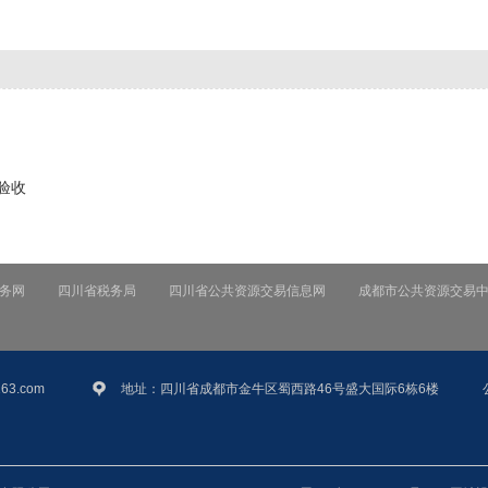
验收
务网
四川省税务局
四川省公共资源交易信息网
成都市公共资源交易
63.com
地址：四川省成都市金牛区蜀西路46号盛大国际6栋6楼