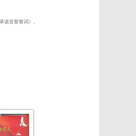
承诺宣誓誓词
》。