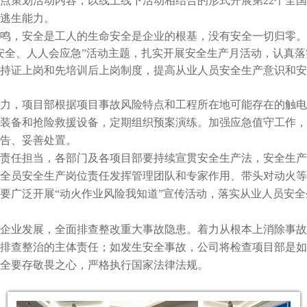
点策划活动内容，以线上线下活动相结合的形式开展第
22
个全国
逃生能力。
鸣，安全是工人的生命
安全是企业的根基，没有安全一切归零。
安全、人人会应急”活动主题，扎实开展安全生产月活动，认真落
持证上岗和先培训后上岗制度，提高从业人员安全生产意识和安
力，项目部根据项目事故风险特点和工程所在地可能存在的触电
装备和抢险救援设备，定期组织预案演练。加强应急值守工作，
告、妥善处置。
责任担当，各部门及各项目部要持续宣贯安全生产法，安全生产
全员安全生产岗位责任发挥管理团队和专家作用、带头对动火等
要广泛开展
“动火作业风险我知道”宣传活动，落实从业人员安
企业发展，全面排查整改重大事故隐患。着力从根本上消除事故
排查整治的主体责任；如发生安全事故，公司将检查项目部是如
全要存敬畏之心，严格执行国家法律法规。